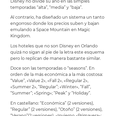
Disney no divide su año en las simples
temporadas “alta”, “media” y “baja”.
Al contrario, ha diseñado un sistema un tanto
engorroso donde los precios suben y bajan
emulando a Space Mountain en Magic
Kingdom.
Los hoteles que no son Disney en Orlando
quizá no sigan al pie de la letra este esquema
pero lo replican de manera bastante similar.
Doce son las temporadas o “seasons”. En
orden de la más económica a la más costosa:
“Value”, «Value 2», «Fall 2», «Regular 2»,
«Summer 2», “Regular”; «Winter», “Fall”,
“Summer”; «Spring»; “Peak” y “Holiday”.
En castellano: “Económica” (2 versiones),
“Regular” (2 versiones), “Otoño” (2 versiones),
“Verano”(2 versiones), «Invierno «Primavera»;