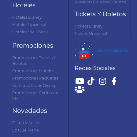
Reservas De Restaurantes
Hoteles
Tickets Y Boletos
Hoteles Disney
Hoteles Universal
Tickets Disney
Hoteles VM Check
Tickets Universal
Promociones
Promociones Tickets Y
Boletos
Redes Sociales
Promociones Hoteles
Promociones Paquetes
Comidas Gratis Disney
Promociones Exclusivas
VM
Novedades
Diario Mágico
Lo Que Viene