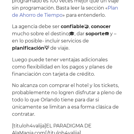
programado es 100 veces mejor que un viaje
sin programación. Basta leer la sección «
Plan
de Ahorro de Tiempo
» para entenderlo.
La agencia debe ser
confiable🤝
,
conocer
mucho sobre el destino🎓, dar
soporte☎️
y –
en lo posible- incluir servicios de
planificación💡
de viaje.
Luego puede tener ventajas adicionales
como flexibilidad en los pagos y planes de
financiación con tarjeta de crédito.
No alcanza con comprar el hotel y los tickets,
probablemente no logren disfrutar a pleno de
todo lo que Orlando tiene para dar si
únicamente se limitan a esa forma clásica de
contratar.
[tituloh4valija]EL PARADIGMA DE
AlaMagia.com[/tituloh4valija]