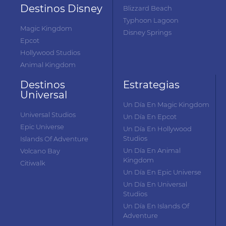
Destinos Disney
Blizzard Beach
Typhoon Lagoon
Magic Kingdom
Disney Springs
Epcot
Hollywood Studios
Animal Kingdom
Destinos
Estrategias
Universal
Un Día En Magic Kingdom
Universal Studios
Un Día En Epcot
Epic Universe
Un Día En Hollywood
Studios
Islands Of Adventure
Un Día En Animal
Volcano Bay
Kingdom
Citiwalk
Un Día En Epic Universe
Un Día En Universal
Studios
Un Día En Islands Of
Adventure