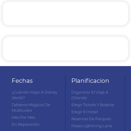
Fechas
Planificacion
¿Cuándo Viajar A Disney
Organizar El Viaje A
World?
Orlando
Tableros Mágicos De
Elegir Tickets Y Boletos
Multitudes
Elegir El Hotel
Mes Por Mes
Reservas De Parques
En Reparación
Pases Lightning Lane