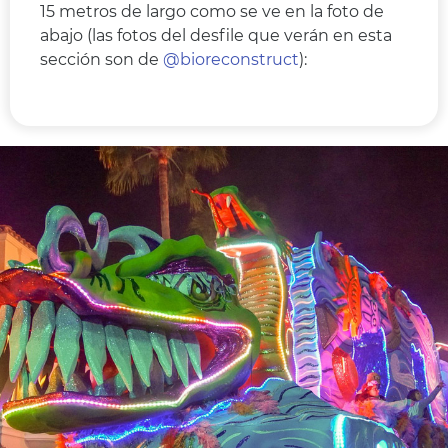
15 metros de largo como se ve en la foto de
abajo (las fotos del desfile que verán en esta
sección son de
@bioreconstruct
):