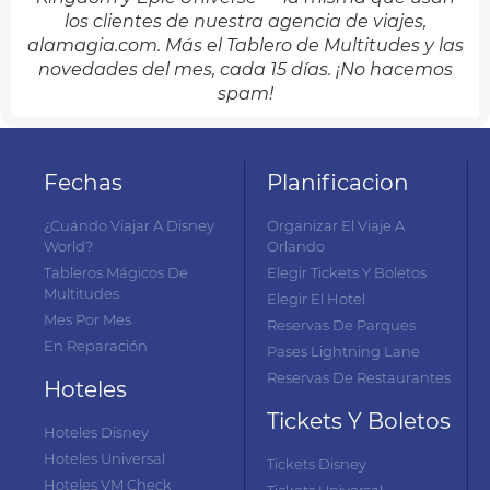
los clientes de nuestra agencia de viajes,
alamagia.com. Más el Tablero de Multitudes y las
novedades del mes, cada 15 días. ¡No hacemos
spam!
Fechas
Planificacion
¿Cuándo Viajar A Disney
Organizar El Viaje A
World?
Orlando
Tableros Mágicos De
Elegir Tickets Y Boletos
Multitudes
Elegir El Hotel
Mes Por Mes
Reservas De Parques
En Reparación
Pases Lightning Lane
Reservas De Restaurantes
Hoteles
Tickets Y Boletos
Hoteles Disney
Hoteles Universal
Tickets Disney
Hoteles VM Check
Tickets Universal