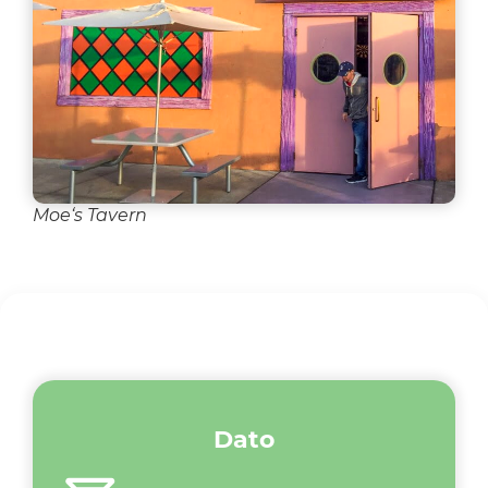
Moe‘s Tavern
Dato