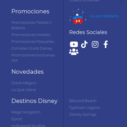
Promociones
Promociones Tickets Y
Boletos
Redes Sociales
Promociones Hoteles
Promociones Paquetes
Comidas Gratis Disney
Promociones Exclusivas
VM
Novedades
Diario Mágico
Lo Que Viene
Destinos Disney
Blizzard Beach
Typhoon Lagoon
Magic Kingdom
Disney Springs
Epcot
Hollywood Studios