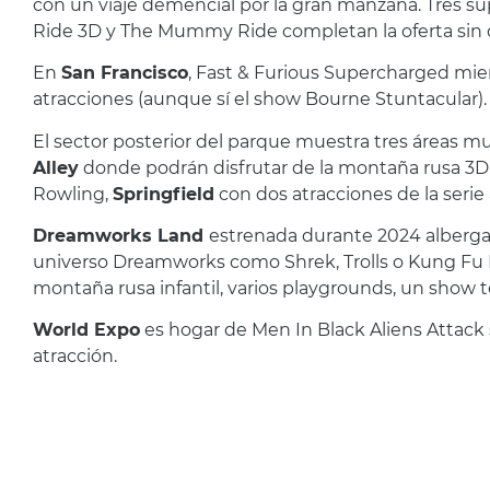
con un viaje demencial por la gran manzana. Tres su
Ride 3D y The Mummy Ride completan la oferta sin d
En
San Francisco
, Fast & Furious Supercharged mi
atracciones (aunque sí el show Bourne Stuntacular).
El sector posterior del parque muestra tres áreas m
Alley
donde podrán disfrutar de la montaña rusa 3D i
Rowling,
Springfield
con dos atracciones de la seri
Dreamworks Land
estrenada durante 2024 alberga 
universo Dreamworks como Shrek, Trolls o Kung Fu P
montaña rusa infantil, varios playgrounds, un show t
World Expo
es hogar de Men In Black Aliens Attack si
atracción.