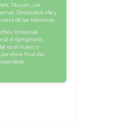
Park, Tiburón, Los
asmas, Despicable Me y
ecreta de las Mascotas.
oches, Universal
onal: A Symphonic
ar es el nuevo y
lar show final del
mperdible.