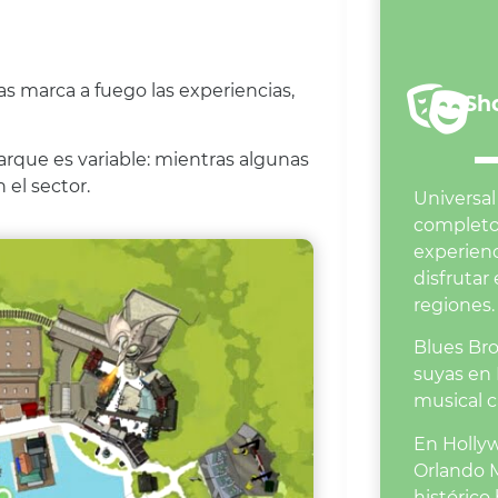
as marca a fuego las experiencias,
Sh
parque es variable: mientras algunas
 el sector.
Universa
complet
experienc
disfrutar
regiones.
Blues Bro
suyas en
musical ca
En Hollyw
Orlando 
histórico