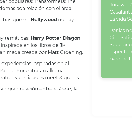
per populares: Transformers: The
Jurassic 
emasiada relación con el área.
Casafant
La vida S
entras que en
Hollywood
no hay
Por las n
CineSati
uy temáticas:
Harry Potter Diagon
Spectacul
nspirada en los libros de JK
espectacu
e animada creada por Matt Groening.
parque. I
experiencias inspiradas en el
anda. Encontrarán allí una
eatral y codiciados meet & greets.
n gran relación entre el área y la