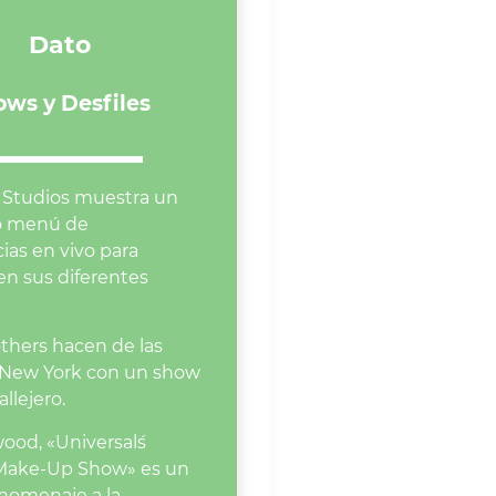
Dato
ows y Desfiles
l Studios muestra un
o menú de
ias en vivo para
 en sus diferentes
thers hacen de las
 New York con un show
llejero.
ood, «Universal´s
Make-Up Show» es un
 homenaje a la