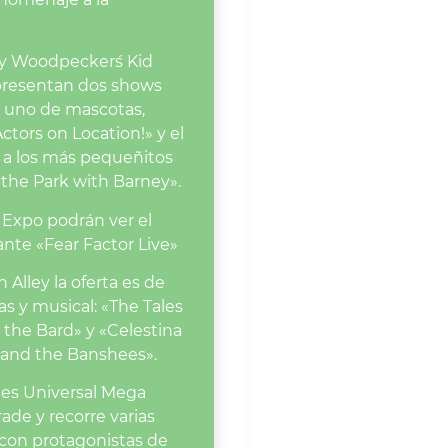
 Woodpecker´s Kid
presentan dos shows
s: uno de mascotas,
ctors on Location!» y el
 a los más pequeñitos
 the Park with Barney».
Expo podrán ver el
nte «Fear Factor Live»
 Alley la oferta es de
s y musical: «The Tales
 the Bard» y «Celestina
and the Banshees».
e es Universal´ Mega
ade y recorre varias
con protagonistas de