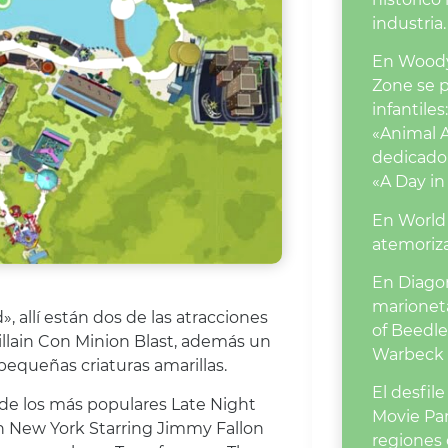
industria.
En Woody
Zone se 
infantile
«Animal A
dedicado
«A Day in
En World 
atemoriza
En Diagon
marioneta
», allí están dos de las atracciones
of Beedle
lain Con Minion Blast, además un
Warbeck 
pequeñas criaturas amarillas.
El desfil
 de los más populares Late Night
Movie Par
h New York Starring Jimmy Fallon
regiones 