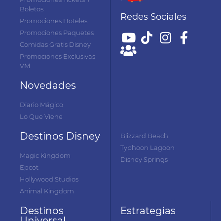
Boletos
Redes Sociales
Promociones Hoteles
Promociones Paquetes
Comidas Gratis Disney
Promociones Exclusivas
VM
Novedades
Diario Mágico
Lo Que Viene
Destinos Disney
Blizzard Beach
Typhoon Lagoon
Magic Kingdom
Disney Springs
Epcot
Hollywood Studios
Animal Kingdom
Destinos
Estrategias
Universal