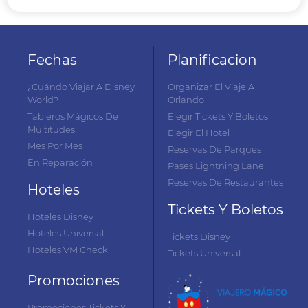
Fechas
Planificacion
¿Cuándo Viajar A Disney
Organizar El Viaje A
World?
Orlando
Tableros Mágicos De
Elegir Tickets Y Boletos
Multitudes
Elegir El Hotel
Mes Por Mes
Reservas De Parques
En Reparación
Pases Lightning Lane
Reservas De Restaurantes
Hoteles
Tickets Y Boletos
Hoteles Disney
Hoteles Universal
Tickets Disney
Hoteles VM Check
Tickets Universal
Promociones
Promociones Tickets Y