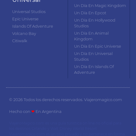
Un Día En Magic Kingdom
Universal Studios
Un Día En Epcot
Epic Universe
Un Día En Hollywood
Studios
Islands Of Adventure
Un Día En Animal
Volcano Bay
Kingdom
Citiwalk
Un Día En Epic Universe
Un Día En Universal
Studios
Un Día En Islands Of
Adventure
© 2026 Todos los derechos reservados. Viajeromagico.com
Hecho con
❤
En Argentina
ViajeroMagico.com es una guía turística on line no oficial para
los destinos Orlando y Walt Disney World Resort.
Viajeromágico.com es un sitio privado y no pertenece en forma