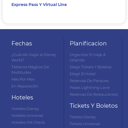
Express Pass Y Virtual Line
Fechas
Planificacion
¿Cuándo Viajar A Disney
Organizar El Viaje A
World?
Orlando
Tableros Mágicos De
Elegir Tickets Y Boletos
Multitudes
Elegir El Hotel
Mes Por Mes
Reservas De Parques
En Reparación
Pases Lightning Lane
Reservas De Restaurantes
Hoteles
Tickets Y Boletos
Hoteles Disney
Hoteles Universal
Tickets Disney
Hoteles VM Check
Tickets Universal