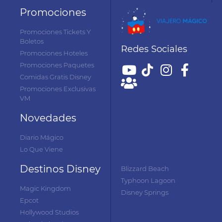
Promociones
Promociones Tickets Y
Boletos
Redes Sociales
Promociones Hoteles
Promociones Paquetes
Comidas Gratis Disney
Promociones Exclusivas
VM
Novedades
Diario Mágico
Lo Que Viene
Destinos Disney
Blizzard Beach
Typhoon Lagoon
Magic Kingdom
Disney Springs
Epcot
Hollywood Studios