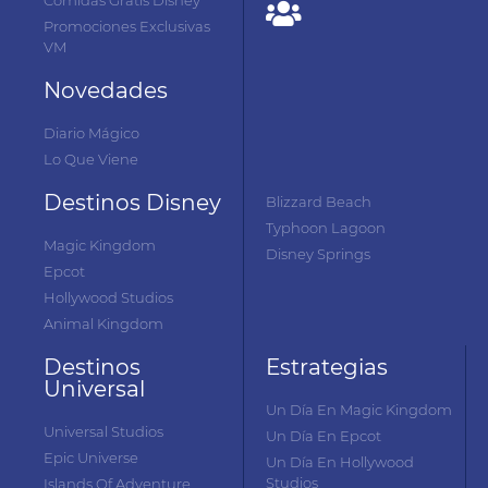
Comidas Gratis Disney
Promociones Exclusivas
VM
Novedades
Diario Mágico
Lo Que Viene
Destinos Disney
Blizzard Beach
Typhoon Lagoon
Magic Kingdom
Disney Springs
Epcot
Hollywood Studios
Animal Kingdom
Destinos
Estrategias
Universal
Un Día En Magic Kingdom
Universal Studios
Un Día En Epcot
Epic Universe
Un Día En Hollywood
Studios
Islands Of Adventure