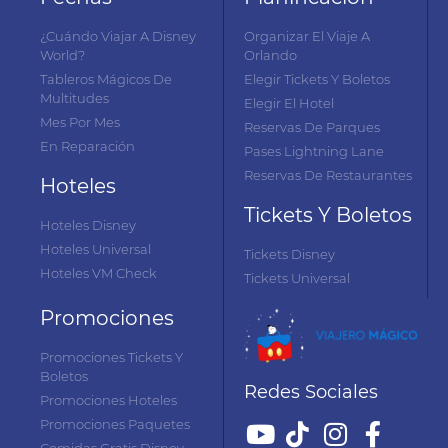
¿Cuándo Viajar A Disney
Organizar El Viaje A
World?
Orlando
Tableros Mágicos De
Elegir Tickets Y Boletos
Multitudes
Elegir El Hotel
Mes Por Mes
Reservas De Parques
En Reparación
Pases Lightning Lane
Reservas De Restaurantes
Hoteles
Tickets Y Boletos
Hoteles Disney
Hoteles Universal
Tickets Disney
Hoteles VM Check
Tickets Universal
Promociones
Promociones Tickets Y
Boletos
Redes Sociales
Promociones Hoteles
Promociones Paquetes