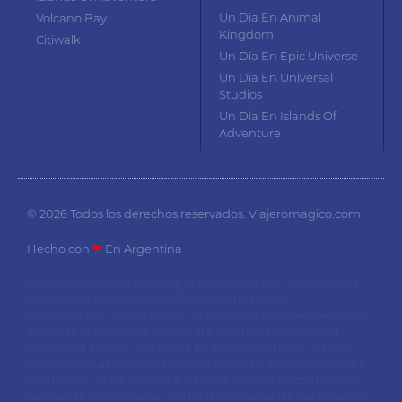
Un Día En Animal
Volcano Bay
Kingdom
Citiwalk
Un Día En Epic Universe
Un Día En Universal
Studios
Un Día En Islands Of
Adventure
© 2026 Todos los derechos reservados. Viajeromagico.com
Hecho con
❤
En Argentina
ViajeroMagico.com es una guía turística on line no oficial para
los destinos Orlando y Walt Disney World Resort.
Viajeromágico.com es un sitio privado y no pertenece en forma
alguna ni se encuentra afiliado ni a ©Disney, Disney World,
©Universal Studios, Sea World, Bushgardens u otras marcas
registradas. Las opiniones vertidas en el sitio son privadas, para
información oficial recurrir a los sitios oficiales de cada una de
las marcas mencionadas. Todas las marcas tienen sus derechos