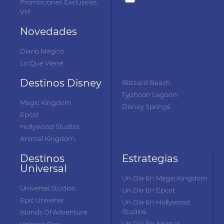
Promociones Exclusivas
VM
Novedades
Diario Mágico
Lo Que Viene
Destinos Disney
Blizzard Beach
Typhoon Lagoon
Magic Kingdom
Disney Springs
Epcot
Hollywood Studios
Animal Kingdom
Destinos
Estrategias
Universal
Un Día En Magic Kingdom
Universal Studios
Un Día En Epcot
Epic Universe
Un Día En Hollywood
Studios
Islands Of Adventure
Un Día En Animal