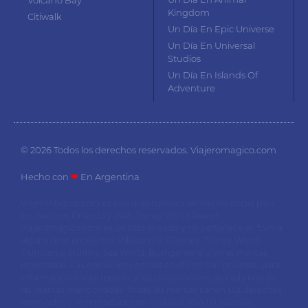
Volcano Bay
Kingdom
Citiwalk
Un Día En Epic Universe
Un Día En Universal
Studios
Un Día En Islands Of
Adventure
© 2026 Todos los derechos reservados. Viajeromagico.com
Hecho con
❤
En Argentina
ViajeroMagico.com es una guía turística on line no oficial para
los destinos Orlando y Walt Disney World Resort.
Viajeromágico.com es un sitio privado y no pertenece en forma
alguna ni se encuentra afiliado ni a ©Disney, Disney World,
©Universal Studios, Sea World, Bushgardens u otras marcas
registradas. Las opiniones vertidas en el sitio son privadas, para
información oficial recurrir a los sitios oficiales de cada una de
las marcas mencionadas. Todas las marcas tienen sus derechos
reservados y se reproducen en el sitio al sólo fin editorial.