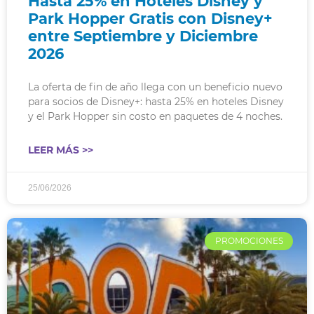
Hasta 25% en Hoteles Disney y
Park Hopper Gratis con Disney+
entre Septiembre y Diciembre
2026
La oferta de fin de año llega con un beneficio nuevo
para socios de Disney+: hasta 25% en hoteles Disney
y el Park Hopper sin costo en paquetes de 4 noches.
LEER MÁS >>
25/06/2026
PROMOCIONES