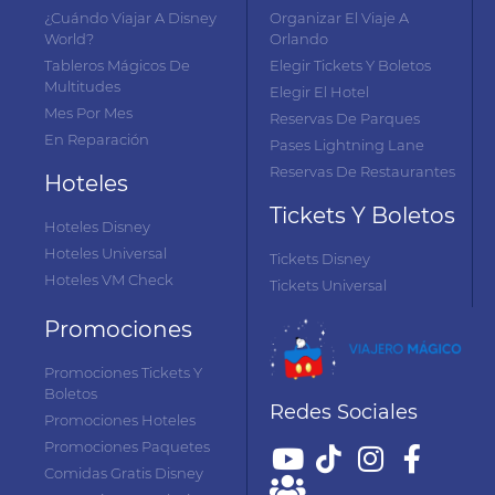
¿Cuándo Viajar A Disney
Organizar El Viaje A
World?
Orlando
Tableros Mágicos De
Elegir Tickets Y Boletos
Multitudes
Elegir El Hotel
Mes Por Mes
Reservas De Parques
En Reparación
Pases Lightning Lane
Reservas De Restaurantes
Hoteles
Tickets Y Boletos
Hoteles Disney
Hoteles Universal
Tickets Disney
Hoteles VM Check
Tickets Universal
Promociones
Promociones Tickets Y
Boletos
Redes Sociales
Promociones Hoteles
Promociones Paquetes
Comidas Gratis Disney