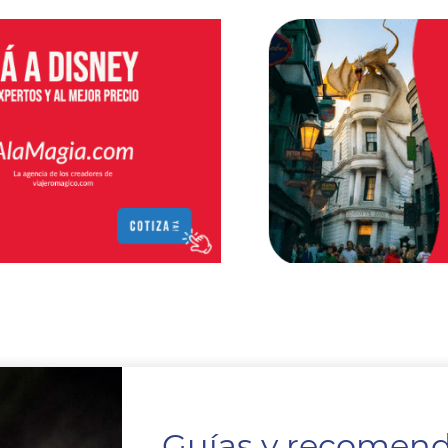
Suscribite a
nuestro
Newsletter y
llevate 2 apps
gratis 🎢
Guías y recomen