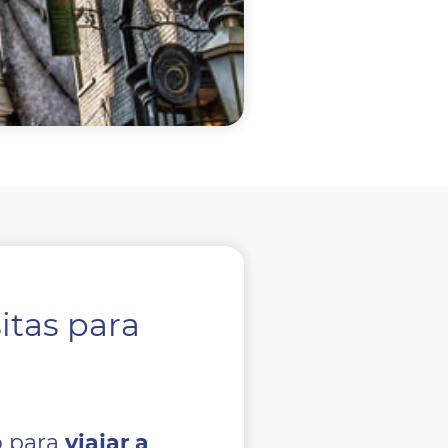
itas para
o para
viajar a