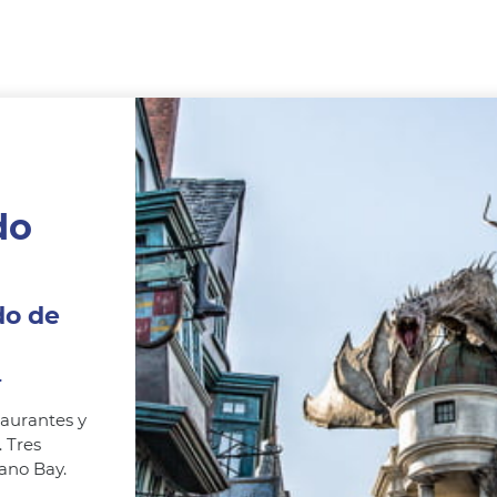
do
o de
.
taurantes y
. Tres
cano Bay.