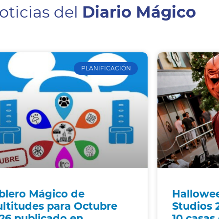
oticias del
Diario Mágico
PLANIFICACIÓN
blero Mágico de
Hallowee
ltitudes para Octubre
Studios 
26 publicado en
10 casas