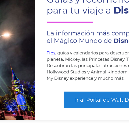
para tu viaje a
Dis
La información más comp
el Mágico Mundo de
Disn
Todas las novedades, análisis de multitudes y
consejos en tu correo con nuestro boletín
Tips
, guías y calendarios para descrubri
quincenal. Además, los suscriptores reciben gratis
planeta. Mickey, las Princesas Disney, T
estrategias de recorrido para Magic Kingdom y
Descubran las principales atracciones
Epic Universe en formato aplicación web. Las
Hollywood Studios y Animal Kingdom. L
mismas que usan los viajeros de alamagia.com,
My Disney experience y mucho más.
la agencia de viajes de los creadores de
viajeromagico.com.
Ir al Portal de Walt 