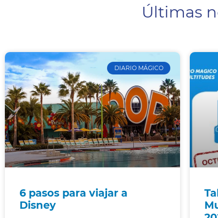
Últimas n
DIARIO MÁGICO
6 pasos para viajar a
Ta
Disney
Mu
20